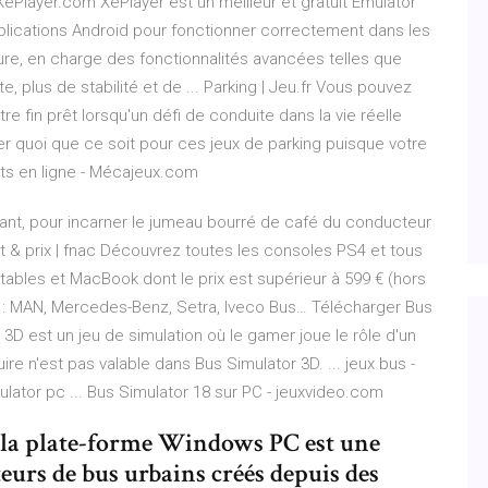
ePlayer.com XePlayer est un meilleur et gratuit Emulator
pplications Android pour fonctionner correctement dans les
ure, en charge des fonctionnalités avancées telles que
e, plus de stabilité et de ... Parking | Jeu.fr Vous pouvez
e fin prêt lorsqu'un défi de conduite dans la vie réelle
yer quoi que ce soit pour ces jeux de parking puisque votre
nts en ligne - Mécajeux.com
lant, pour incarner le jumeau bourré de café du conducteur
t & prix | fnac Découvrez toutes les consoles PS4 et tous
ortables et MacBook dont le prix est supérieur à 599 € (hors
bus : MAN, Mercedes-Benz, Setra, Iveco Bus… Télécharger Bus
 3D est un jeu de simulation où le gamer joue le rôle d'un
e n'est pas valable dans Bus Simulator 3D. ... jeux bus -
ulator pc ... Bus Simulator 18 sur PC - jeuxvideo.com
 la plate-forme Windows PC est une
teurs de bus urbains créés depuis des