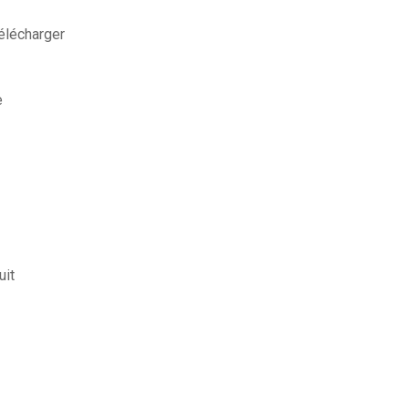
télécharger
e
uit