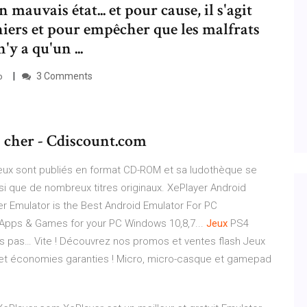
 mauvais état... et pour cause, il s'agit
iers et pour empêcher que les malfrats
'y a qu'un ...
3 Comments
b
s cher - Cdiscount.com
eux sont publiés en format CD-ROM et sa ludothèque se
si que de nombreux titres originaux.
XePlayer Android
r Emulator is the Best Android Emulator For PC
 Apps & Games for your PC Windows 10,8,7...
Jeux
PS4
és pas…
Vite ! Découvrez nos promos et ventes flash Jeux
 et économies garanties !
Micro, micro-casque et gamepad