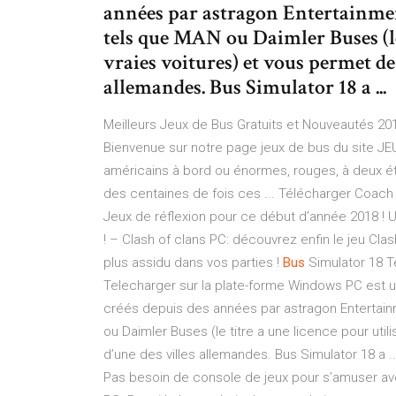
années par astragon Entertainmen
tels que MAN ou Daimler Buses (le 
vraies voitures) et vous permet de 
allemandes. Bus Simulator 18 a ...
Meilleurs Jeux de Bus Gratuits et Nouveautés 2019
Bienvenue sur notre page jeux de bus du site JEU.
américains à bord ou énormes, rouges, à deux é
des centaines de fois ces ... Télécharger Coac
Jeux de réflexion pour ce début d’année 2018 ! 
! – Clash of clans PC: découvrez enfin le jeu Cla
plus assidu dans vos parties !
Bus
Simulator 18 T
Telecharger sur la plate-forme Windows PC est un
créés depuis des années par astragon Entertain
ou Daimler Buses (le titre a une licence pour util
d’une des villes allemandes. Bus Simulator 18 a .
Pas besoin de console de jeux pour s’amuser ave