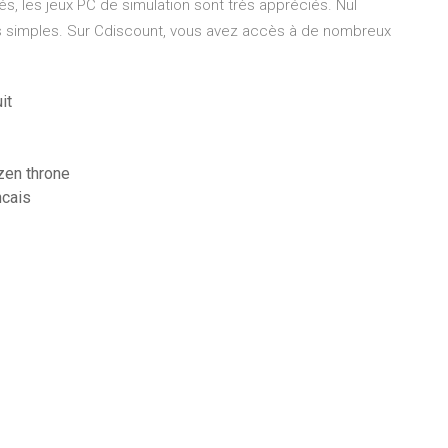
s, les jeux PC de simulation sont très appréciés. Nul
rès simples. Sur Cdiscount, vous avez accès à de nombreux
it
zen throne
ncais