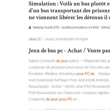
Simulation : Voilà un bus plutôt en
d'un bus transportant des prisonn
ne viennent libérer les détenus il n
Netplay Guide (FR) · recalbox/recalbox-os Wiki · GitHu
Jeux
3D - Jouez maintenant en ligne
Jeux de bus pc - Achat / Vente pa
Saturn (console
de
jeux
vidéo) — Wikipédia
Ses j
compose de plusieurs jeux issus de l'arcade, ain
Emulator -Meilleur émulateur
pour
PC
de
…
Xeplaye
ever.Download XePlayer Free and install Android
Nouveautés - Achat / Vente Jeux PS4 Nouveaut
PS4 Nouveautés sur Cdiscount. Livraison rapide
( manette
de
jeux
)
pour
PC
et…