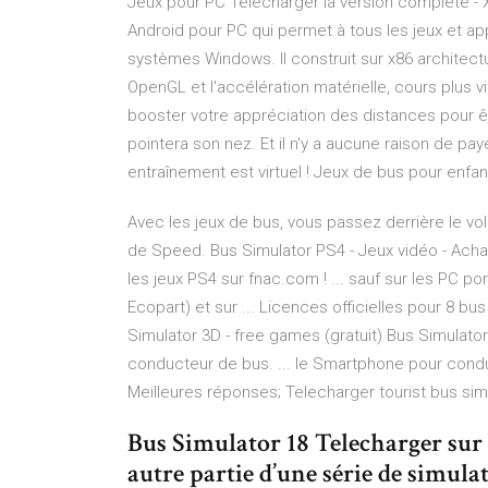
Jeux pour PC Télécharger la version complète - X
Android pour PC qui permet à tous les jeux et a
systèmes Windows. Il construit sur x86 architect
OpenGL et l'accélération matérielle, cours plus vit
booster votre appréciation des distances pour êtr
pointera son nez. Et il n'y a aucune raison de pa
entraînement est virtuel ! Jeux de bus pour enfa
Avec les jeux de bus, vous passez derrière le vo
de Speed. Bus Simulator PS4 - Jeux vidéo - Acha
les jeux PS4 sur fnac.com ! ... sauf sur les PC p
Ecopart) et sur ... Licences officielles pour 8 
Simulator 3D - free games (gratuit) Bus Simulator
conducteur de bus. ... le Smartphone pour conduir
Meilleures réponses; Telecharger tourist bus sim
Bus Simulator 18 Telecharger sur
autre partie d’une série de simula