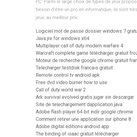
PC. Parmi le large choix de types de jeux proposé
besoin d’être un pro en informatique, ils sont t
jeux, au meilleur prix.
Logiciel mot de passe dossier windows 7 gratu
Java jre for windows x64
Multiplayer call of duty modern warfare 4
Warcraft complete game télécharger gratuit fro
Moteur de recherche google chrome gratuit fra
Telecharger testdisk francais gratuit
Remote control tv android apk
Free dvd video burner how to use
Call of duty world war 2
Ark survival evolved gratis jugar sin descargar
Site de telechargement dapplication java
Adobe flash player 64 bit indir google chrome
Comment retirer une application sur iphone 8
Adobe digital editions android app
The binding of isaac gratuit télécharger